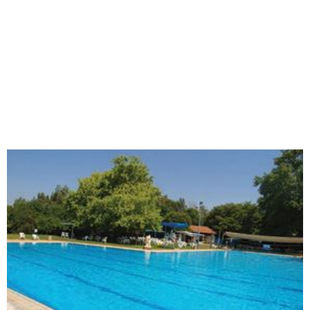
נבל דוד, כפר נחום
קיבוץ לביא (קהל דתי)
הגושרים, קיבוץ הגושרים