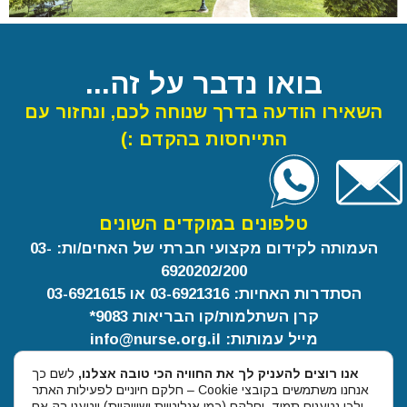
בואו נדבר על זה...
השאירו הודעה בדרך שנוחה לכם, ונחזור עם
התייחסות בהקדם :)
טלפונים במוקדים השונים
העמותה לקידום מקצועי חברתי של האחים/ות: 03-
6920202/200
הסתדרות האחיות: 03-6921316 או 03-6921615
קרן השתלמות/קו הבריאות 9083*
מייל עמותות: info@nurse.org.il
ווטסאפ עמותות: 055-2345157
אנו רוצים להעניק לך את החוויה הכי טובה אצלנו,
לשם כך
בית האחות רחוב ויצמן 14 תל-אביב
אנחנו משתמשים בקובצי Cookie – חלקם חיוניים לפעילות האתר
שעות פעילות 08:00-15:00
ולכן נטענים תמיד, וחלקם (כמו אנליטיות ושיווקיות) ייטענו רק אם