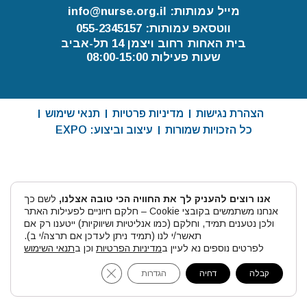
מייל עמותות: info@nurse.org.il
ווטסאפ עמותות: 055-2345157
בית האחות רחוב ויצמן 14 תל-אביב
שעות פעילות 08:00-15:00
הצהרת נגישות
מדיניות פרטיות
תנאי שימוש
כל הזכויות שמורות
עיצוב וביצוע: EXPO
אנו רוצים להעניק לך את החוויה הכי טובה אצלנו,
לשם כך
אנחנו משתמשים בקובצי Cookie – חלקם חיוניים לפעילות האתר
ולכן נטענים תמיד, וחלקם (כמו אנליטיות ושיווקיות) ייטענו רק אם
תאשר/י לנו (תמיד ניתן לעדכן אם תרצה/י ב).
לפרטים נוספים נא לעיין ב
מדיניות הפרטיות
וכן ב
תנאי השימוש
ose GDPR Cookie Banner
קבלה
דחיה
הגדרות